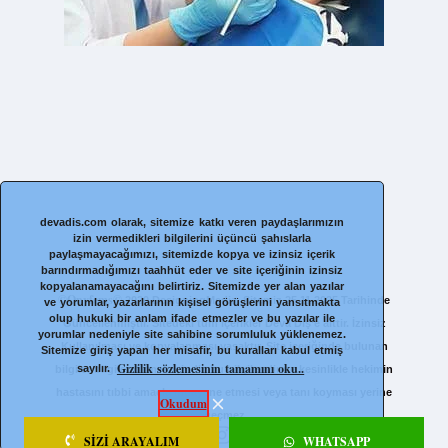
devadis.com olarak, sitemize katkı veren paydaşlarımızın
izin vermedikleri bilgilerini üçüncü şahıslarla
paylaşmayacağımızı, sitemizde kopya ve izinsiz içerik
barındırmadığımızı taahhüt eder ve site içeriğinin izinsiz
kopyalanamayacağını belirtiriz. Sitemizde yer alan yazılar
©Onyfems©
2020 DesigningMedia. Sitemiz 25.11.2025 Tarihinde
ve yorumlar, yazarlarının kişisel görüşlerini yansıtmakta
olup hukuki bir anlam ifade etmezler ve bu yazılar ile
Güncellenmiştir. Sitedeki tüm içerikler Deva Diş’e aittir. İzinsiz
yorumlar nedeniyle site sahibine sorumluluk yüklenemez.
Kullanılması ve kopyalanması yasaktır. Site içeriğinde bulunan
Sitemize giriş yapan her misafir, bu kuralları kabul etmiş
Gizlilik sözlemesinin tamamını oku..
sayılır.
bilgiler bilgilendirmek içindir, bu bilgilendirme kesinlikle hekimin
hastasını tıbbi amaçla muayene etmesi veya tanı koyması yerine
Okudum
geçmez
SIZI ARAYALIM
WHATSAPP