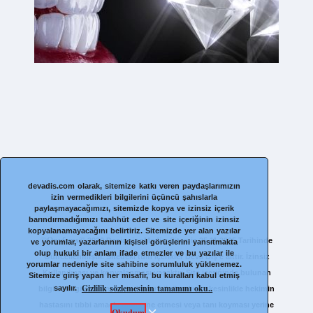
devadis.com olarak, sitemize katkı veren paydaşlarımızın
izin vermedikleri bilgilerini üçüncü şahıslarla
paylaşmayacağımızı, sitemizde kopya ve izinsiz içerik
barındırmadığımızı taahhüt eder ve site içeriğinin izinsiz
kopyalanamayacağını belirtiriz. Sitemizde yer alan yazılar
©Onyfems©
2020 DesigningMedia. Sitemiz 25.11.2025 Tarihinde
ve yorumlar, yazarlarının kişisel görüşlerini yansıtmakta
olup hukuki bir anlam ifade etmezler ve bu yazılar ile
Güncellenmiştir. Sitedeki tüm içerikler Deva Diş’e aittir. İzinsiz
yorumlar nedeniyle site sahibine sorumluluk yüklenemez.
Kullanılması ve kopyalanması yasaktır. Site içeriğinde bulunan
Sitemize giriş yapan her misafir, bu kuralları kabul etmiş
Gizlilik sözlemesinin tamamını oku..
sayılır.
bilgiler bilgilendirmek içindir, bu bilgilendirme kesinlikle hekimin
hastasını tıbbi amaçla muayene etmesi veya tanı koyması yerine
Okudum