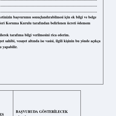
…………………………………………………………………………
…………………………………………………………………………
etinizin başvurumu sonuçlandırabilmesi için ek bilgi ve belge
Verileri Koruma Kurulu tarafından belirlenen ücreti ödemem
erek tarafıma bilgi verilmesini rica ederim.
t sahibi, vesayet altında ise vasisi, ilgili kişinin bu yönde açıkça
 yapabilir.
BAŞVURUDA
GÖSTERİLECEK
ES