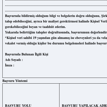
.……………………………………………………………………………
.……………………………………………………………………………
Başvuruda bildirmiş olduğum bilgi ve belgelerin doğru olduğunu, Şirk
talep edebileceğini, ayrıca bir maliyet gerektirmesi halinde Kişisel 
gerekebileceğini beyan ve taahhüt ederim.
Yukarıda belirttiğim talepler doğrultusunda, başvurumun değerlendiril
*Kişisel veri sahibi 19 yaşından gün almamış ise ebeveynleri ya da velaye
vekalet vermiş olduğu kişiler bu durumu belgelemeleri halinde başvuru
Başvuruda Bulunan İlgili Kişi
Adı Soyadı :
İmza :
Başvuru
Yöntemi
BAŞVURU
YOLU
BAŞVURU YAPILACAK ADR