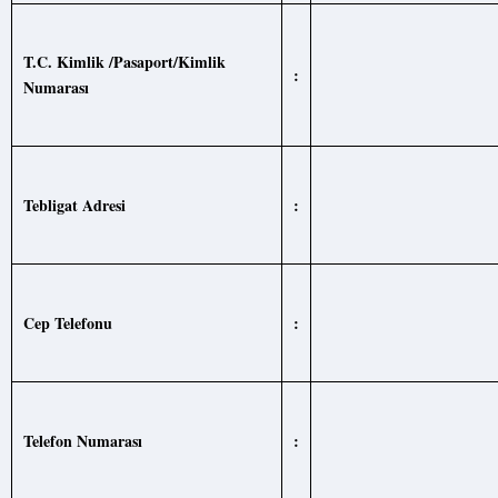
T.C.
Kimlik
/Pasaport
/
Kimlik
:
Numara
sı
Tebligat Adresi
:
Cep
Telefonu
:
Telefon
Numarası
: