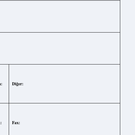
n:
Diğer:
:
Fax: