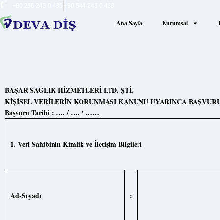
+90 266 243 0 435
+90 544 243 0 433
Ana Sayfa
Kurumsal
BAŞAR SAĞLIK HİZMETLERİ LTD. ŞTİ.
KİŞİSEL VERİLERİN KORUNMASI KANUNU UYARINCA BAŞVUR
Başvuru Tarihi : …. / …. / ……
1.
Veri Sahibinin
Kimlik
ve
İletişim
Bilgileri
Ad
-Soyadı
: