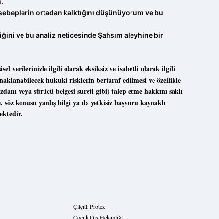
m.
n sebeplerin ortadan kalktığını düşünüyorum ve bu
iğini ve bu analiz neticesinde Şahsım aleyhine bir
verilerinizle ilgili olarak eksiksiz ve isabetli olarak ilgili
aklanabilecek hukuki risklerin bertaraf edilmesi ve özellikle
zdanı veya sürücü belgesi sureti gibi) talep etme hakkını saklı
 söz konusu yanlış bilgi ya da yetkisiz başvuru kaynaklı
ektedir.
Çıtçıtlı Protez
Çocuk Diş Hekimliği