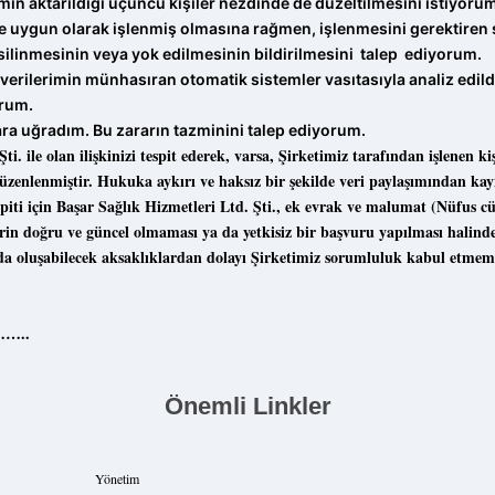
min aktarıldığı üçüncü kişiler nezdinde de düzeltilmesini istiyoru
ine uygun olarak işlenmiş olmasına rağmen, işlenmesini gerektire
 silinmesinin veya yok edilmesinin bildirilmesini talep ediyorum.
 verilerimin münhasıran otomatik sistemler vasıtasıyla analiz edild
rum.
ara uğradım. Bu zararın tazminini talep ediyorum.
 olan ilişkinizi tespit ederek, varsa, Şirketimiz tarafından işlenen kişisel 
üzenlenmiştir. Hukuka aykırı ve haksız bir şekilde veri paylaşımından kayn
espiti için Başar Sağlık Hizmetleri Ltd. Şti., ek evrak ve malumat (Nüfus cü
rin doğru ve güncel olmaması ya da yetkisiz bir başvuru yapılması halinde,
ında oluşabilecek aksaklıklardan dolayı Şirketimiz sorumluluk kabul etmem
…..
Önemli Linkler
Yönetim