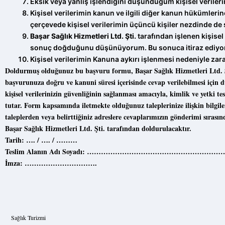
Eksik veya yanlış işlendiğini düşündüğüm kişisel verileri
Kişisel verilerimin kanun ve ilgili diğer kanun hükümler
çerçevede kişisel verilerimin üçüncü kişiler nezdinde de
Başar Sağlık Hizmetleri Ltd. Şti.
tarafından işlenen kişisel
sonuç doğduğunu düşünüyorum. Bu sonuca itiraz ediyo
Kişisel verilerimin Kanuna aykırı işlenmesi nedeniyle zar
Doldurmuş olduğunuz bu başvuru formu, Başar Sağlık Hizmetleri Ltd. Şti. ile
başvurunuza doğru ve kanuni süresi içerisinde cevap verilebilmesi için d
kişisel verilerinizin güvenliğinin sağlanması amacıyla, kimlik ve yetki t
tutar. Form kapsamında iletmekte olduğunuz taleplerinize ilişkin bilgile
taleplerden veya belirttiğiniz adreslere cevaplarımızın gönderimi sıras
Başar Sağlık Hizmetleri Ltd. Şti. tarafından doldurulacaktır.
Tarih: …. / …. / ………
Teslim Alanın Adı Soyadı: ……………………………………………………
İmza: ………………………….
Sağlık Turizmi