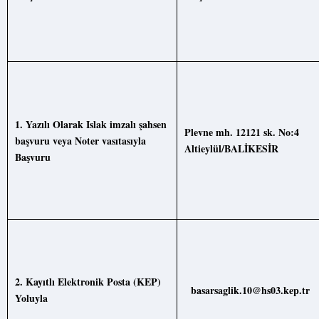
1. Yazılı Olarak Islak imzalı şahsen
Plevne mh. 12121 sk. No:4
başvuru veya Noter vasıtasıyla
Altieylül/BALİKESİR
Baş
vuru
2. Kayıtlı Elektronik Posta (KEP)
basarsaglik.10@hs03.kep.tr
Yoluyla