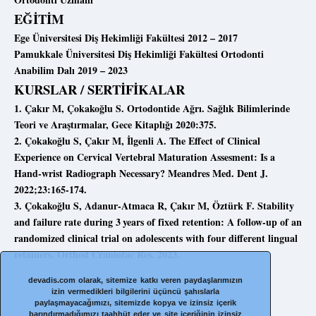
EĞİTİM
Ege Üniversitesi Diş Hekimliği Fakültesi 2012 – 2017
Pamukkale Üniversitesi Diş Hekimliği Fakültesi Ortodonti
Anabilim Dalı 2019 – 2023
KURSLAR / SERTİFİKALAR
1. Çakır M, Çokakoğlu S. Ortodontide Ağrı. Sağlık Bilimlerinde
Teori ve Araştırmalar, Gece Kitaplığı 2020:375.
2. Çokakoğlu S, Çakır M, İlgenli A. The Effect of Clinical
Experience on Cervical Vertebral Maturation Assesment: Is a
Hand-wrist Radiograph Necessary? Meandres Med. Dent J.
2022;23:165-174.
3. Çokakoğlu S, Adanur-Atmaca R, Çakır M, Öztürk F. Stability
and failure rate during 3 years of fixed retention: A follow-up of an
randomized clinical trial on adolescents with four different lingual
retainers. Orthod Craniofac Res. 2023.
devadis.com olarak, sitemize katkı veren paydaşlarımızın
izin vermedikleri bilgilerini üçüncü şahıslarla
paylaşmayacağımızı, sitemizde kopya ve izinsiz içerik
barındırmadığımızı taahhüt eder ve site içeriğinin izinsiz