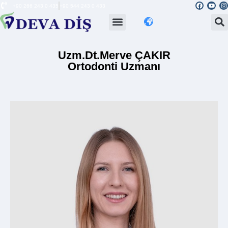
+90 266 243 0 435
+90 544 243 0 433
Uzm.Dt.Merve ÇAKIR
Ortodonti Uzmanı