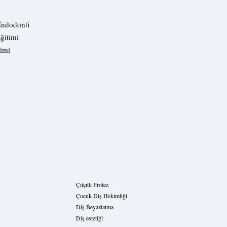
 Endodonti
ğitimi
imi
Çıtçıtlı Protez
Çocuk Diş Hekimliği
Diş Beyazlatma
Diş estetiği