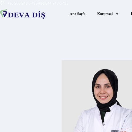
+90 266 243 0 435
+90 544 243 0 433
Ana Sayfa
Kurumsal